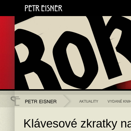
AKTUALITY
VYDANÉ KNI
Klávesové zkratky n