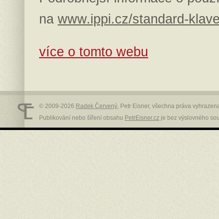
na
www.ippi.cz/standard-klav
více o tomto webu
© 2009-2026
Radek Červený
, Petr Eisner, všechna práva vyhrazen
Publikování nebo šíření obsahu
PetrEisner.cz
je bez výslovného so