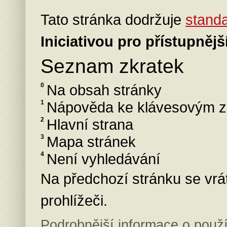
Tato stránka dodržuje
stand
Iniciativou pro přístupnějš
Seznam zkratek
0
Na obsah stránky
1
Nápověda ke klávesovým z
2
Hlavní strana
3
Mapa stránek
4
Není vyhledávání
Na předchozí stránku se vrát
prohlížeči.
Podrobnější informace o použ